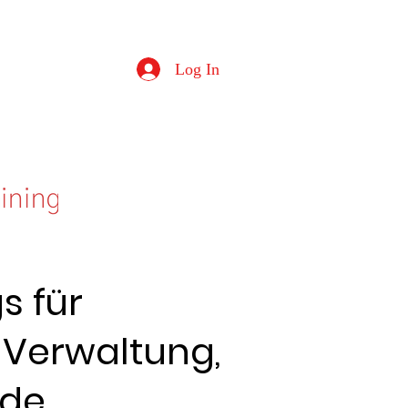
Log In
s für
 Verwaltung,
nde