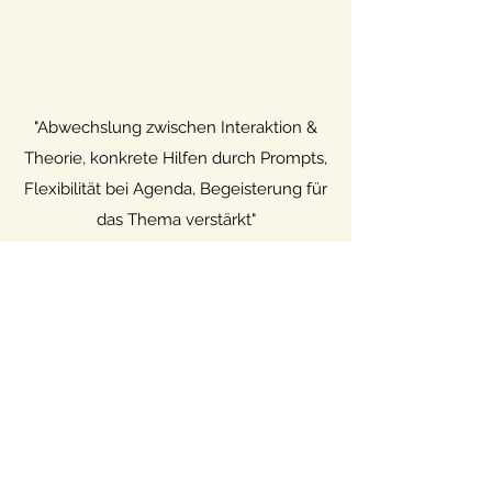
"Abwechslung zwischen Interaktion &
Theorie, konkrete Hilfen durch Prompts,
Flexibilität bei Agenda, Begeisterung für
das Thema verstärkt"
Teilnehmenden-Feedback:
KI-Komplettseminar am RWI - Leibniz-
Institut für Wirtschaftsforschung, Juli 2024